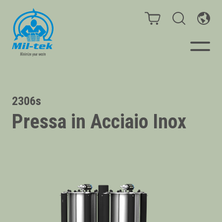
Presse e compattatori
2306s
Pressa in Acciaio Inox
Webshop
Il tuo settore
Materiali
Casi cliente