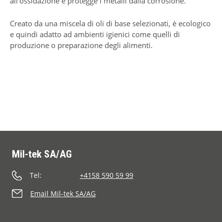
all'ossidazione e protegge i metalli dalla corrosione.
Creato da una miscela di oli di base selezionati, è ecologico
e quindi adatto ad ambienti igienici come quelli di
produzione o preparazione degli alimenti.
Mil-tek SA/AG
Tel:
+4158 590 59 99
Email Mil-tek SA/AG