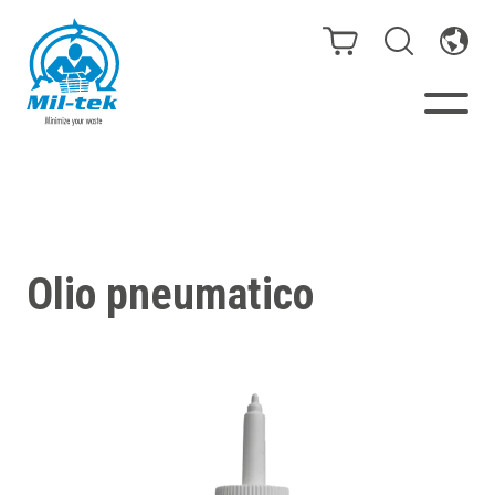
Presse e compattatori
Webshop
Olio pneumatico
Il tuo settore
Materiali
Casi cliente