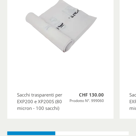
Sacchi trasparenti per
CHF 130.00
Sac
Prodotto N°. 999060
EXP200 e XP200S (80
EX
micron - 100 sacchi)
mic