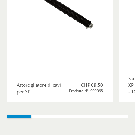
Sac
Attorcigliatore di cavi
CHF 69.50
XP
Prodotto N°. 999065
per XP
- 1